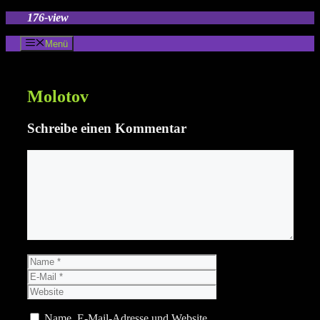
Zum
176-view
Inhalt
springen
Menü
Molotov
Schreibe einen Kommentar
Kommentar
Name
E-
Mail
Website
Name, E-Mail-Adresse und Website