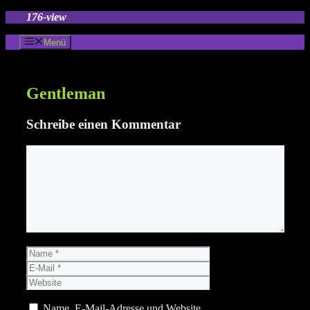
Zum
176-view
Inhalt
springen
Menü
Gentleman
Schreibe einen Kommentar
Kommentar
Name
E-
Mail
Website
Name, E-Mail-Adresse und Website