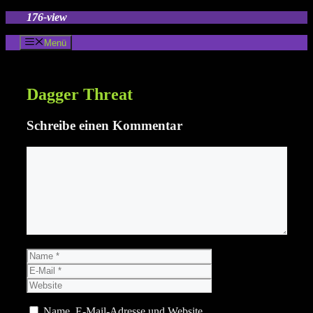
Zum
176-view
Inhalt
springen
Menü
Dagger Threat
Schreibe einen Kommentar
Kommentar
Name
E-
Mail
Website
Name, E-Mail-Adresse und Website