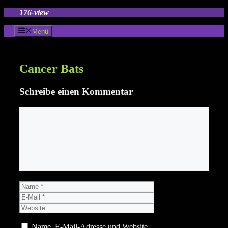
Zum
176-view
Inhalt
springen
Menü
Cancer Bats
Schreibe einen Kommentar
Kommentar
Name
E-
Mail
Website
Name, E-Mail-Adresse und Website