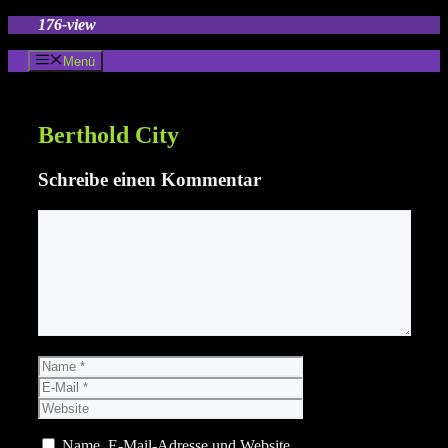
Zum
176-view
Inhalt
springen
Menü
Berthold City
Schreibe einen Kommentar
Kommentar
Name
E-
Mail
Website
Name, E-Mail-Adresse und Website