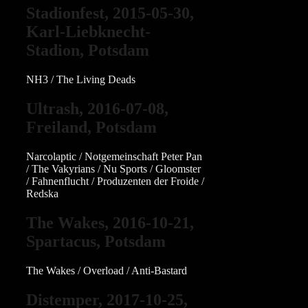
Stadionfest, 2015-05-30,
Karl-Liebknecht-
Stadion, Potsdam
NH3 / The Living Deads
Ultrash, 2016-07-08,
Freiland, Potsdam
Narcolaptic / Notgemeinschaft Peter Pan
/ The Vakyrians / Nu Sports / Gloomster
/ Fahnenflucht / Produzenten der Froide /
Redska
The Wakes, 2016-10-21,
Spartacus, Potsdam
The Wakes / Overload / Anti-Bastard
Distemper, 2017-10-25,