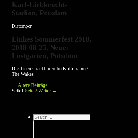
Karl-Liebknecht-
Stadion, Potsdam
Distemper
Linkes Sommerfest 2018,
2018-08-25, Neuer
Lustgarten, Potsdam
Die Toten Crackhuren Im Kofferraum /
The Wakes
Ältere Beiträge
Seite
1
Seite
2
Weiter
→