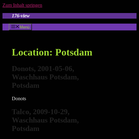
Zum Inhalt springen
176-view
Menü
Location:
Potsdam
Donots, 2001-05-06,
Waschhaus Potsdam,
Potsdam
Donots
Talco, 2009-10-29,
Waschhaus Potsdam,
Potsdam