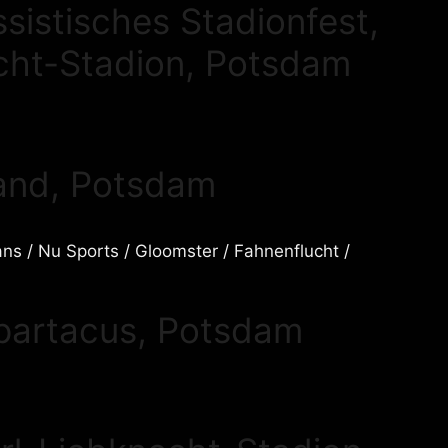
assistisches Stadionfest,
cht-Stadion, Potsdam
land, Potsdam
ns / Nu Sports / Gloomster / Fahnenflucht /
partacus, Potsdam