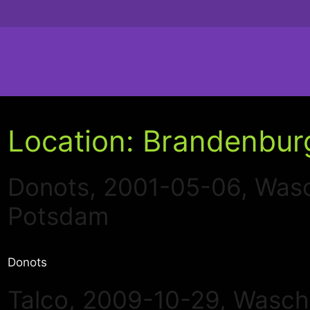
Location:
Brandenbur
Donots, 2001-05-06, Was
Potsdam
Donots
Talco, 2009-10-29, Wasc