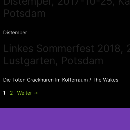
Distemper, 2017-10-25, Ka
Potsdam
Distemper
Linkes Sommerfest 2018, 
Lustgarten, Potsdam
Die Toten Crackhuren Im Kofferraum / The Wakes
Seite
Seite
1
2
Weiter
→