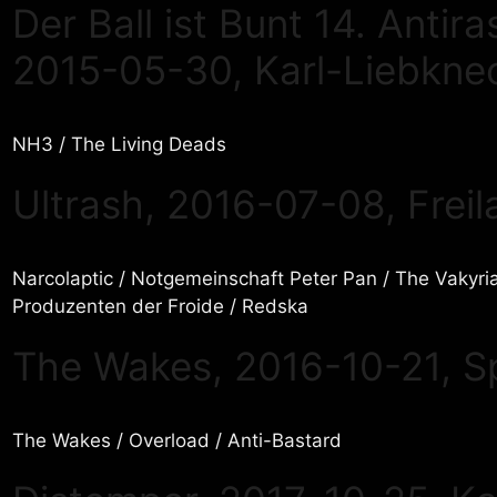
Der Ball ist Bunt 14. Antir
2015-05-30, Karl-Liebkne
NH3 / The Living Deads
Ultrash, 2016-07-08, Frei
Narcolaptic / Notgemeinschaft Peter Pan / The Vakyria
Produzenten der Froide / Redska
The Wakes, 2016-10-21, S
The Wakes / Overload / Anti-Bastard