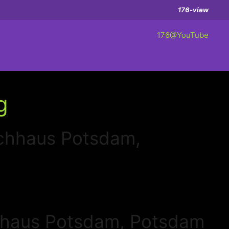
176-view
176@YouTube
g
chhaus Potsdam,
hhaus Potsdam, Potsdam