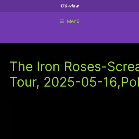
Zum
176-view
Inhalt
springen
Menü
The Iron Roses-Scre
Tour, 2025-05-16,Po