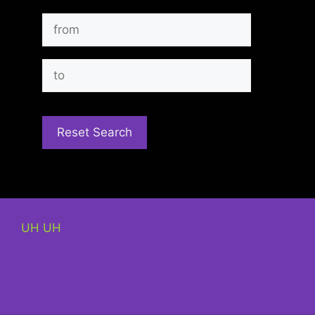
UH UH