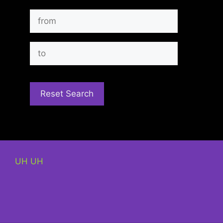
UH UH