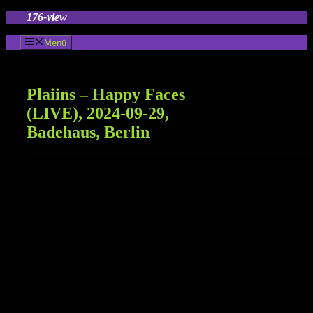
Zum
176-view
Inhalt
springen
Menü
Plaiins – Happy Faces
(LIVE), 2024-09-29,
Badehaus, Berlin