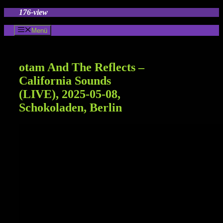
Zum
176-view
Inhalt
springen
Menü
otam And The Reflects –
California Sounds
(LIVE), 2025-05-08,
Schokoladen, Berlin