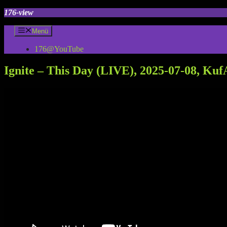
Zum
176-view
Inhalt
springen
Menü
176@YouTube
Ignite – This Day (LIVE), 2025-07-08, Ku