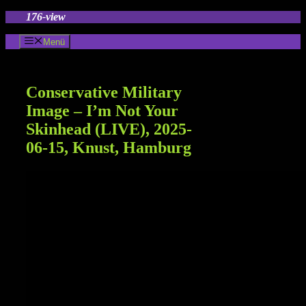
Zum
176-view
Inhalt
springen
Menü
Conservative Military
Image – I’m Not Your
Skinhead (LIVE), 2025-
06-15, Knust, Hamburg