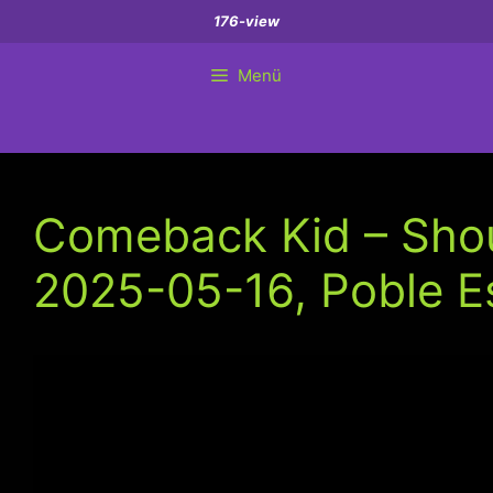
Zum
176-view
Inhalt
springen
Menü
Comeback Kid – Shoul
2025-05-16, Poble E