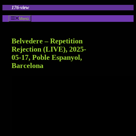
Zum
176-view
Inhalt
springen
Menü
Belvedere – Repetition
Rejection (LIVE), 2025-
05-17, Poble Espanyol,
Barcelona