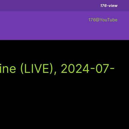
176-view
176@YouTube
ine (LIVE), 2024-07-