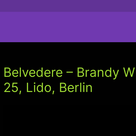
Belvedere – Brandy W
25, Lido, Berlin