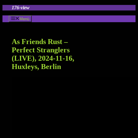
Zum
176-view
Inhalt
springen
Menü
As Friends Rust –
Perfect Stranglers
(LIVE), 2024-11-16,
Huxleys, Berlin