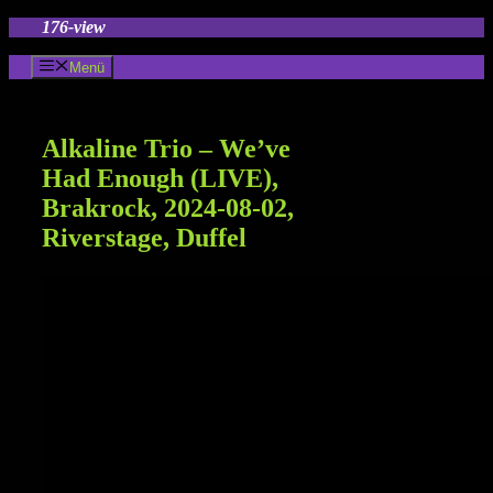
Zum
176-view
Inhalt
springen
Menü
Alkaline Trio – We’ve
Had Enough (LIVE),
Brakrock, 2024-08-02,
Riverstage, Duffel