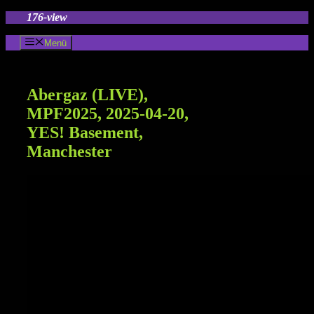
Zum
176-view
Inhalt
springen
Menü
Abergaz (LIVE),
MPF2025, 2025-04-20,
YES! Basement,
Manchester