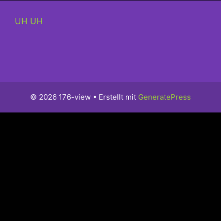
UH UH
© 2026 176-view
• Erstellt mit
GeneratePress