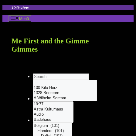
Zum
176-view
Inhalt
springen
Menü
Me First and the Gimme
Gimmes