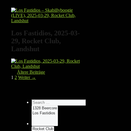
Los Fastidios, 2025-03-
29, Rocket Club,
Landshut
Ältere Beiträge
Seite
Seite
1
2
Weiter
→