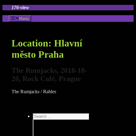
Zum
176-view
Inhalt
springen
Menü
Location:
Hlavní
město Praha
The Rumjacks, 2018-10-
20, Rock Café, Prague
The Rumjacks / Rables